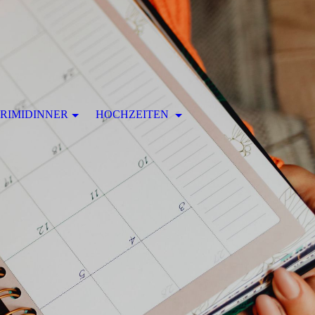
RIMIDINNER
HOCHZEITEN