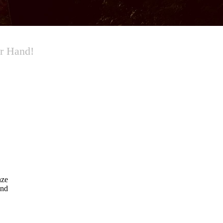
er Hand!
nze
und