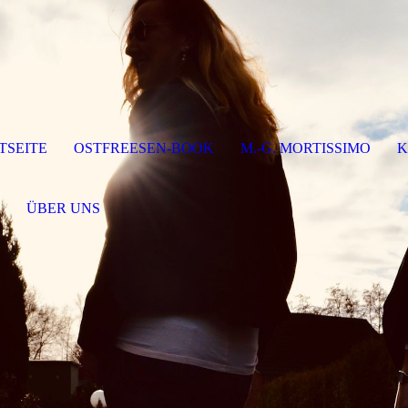
TSEITE
OSTFREESEN-BOOK
M.-G. MORTISSIMO
K
P
ÜBER UNS