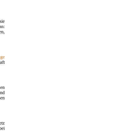
sie
nn:
en,
ige
aft
nen
und
ben
etz
bei