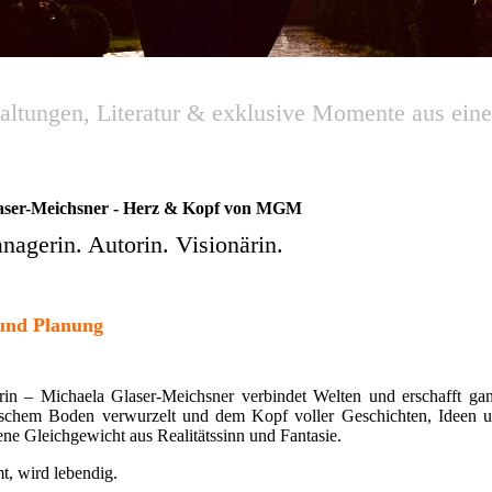
MGM Projektmanagement
altungen, Literatur & exklusive Momente aus ein
aser-Meichsner - Herz & Kopf von MGM
agerin. Autorin. Visionärin.
 und Planung
lterin – Michaela Glaser-Meichsner verbindet Welten und erschafft ga
esischem Boden verwurzelt und dem Kopf voller Geschichten, Ideen 
ene Gleichgewicht aus Realitätssinn und Fantasie.
mt, wird lebendig.