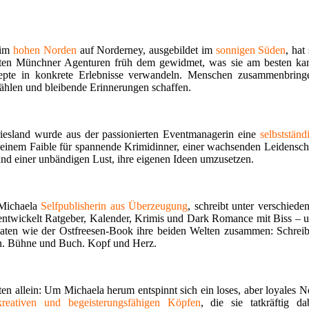
 im
hohen Norden
auf Norderney, ausgebildet im
sonnigen Süden
, hat 
sten Münchner Agenturen früh dem gewidmet, was sie am besten ka
epte in konkrete Erlebnisse verwandeln. Menschen zusammenbring
ählen und bleibende Erinnerungen schaffen.
riesland wurde aus der passionierten Eventmanagerin eine
selbstständ
einem Faible für spannende Krimidinner, einer wachsenden Leidensch
und einer unbändigen Lust, ihre eigenen Ideen umzusetzen.
 Michaela
Selfpublisherin aus Überzeugung
, schreibt unter verschiede
ntwickelt Ratgeber, Kalender, Krimis und Dark Romance mit Biss – 
maten wie der Ostfreesen-Book ihre beiden Welten zusammen: Schrei
en. Bühne und Buch. Kopf und Herz.
lten allein: Um Michaela herum entspinnt sich ein loses, aber loyales N
kreativen und begeisterungsfähigen Köpfen
, die sie tatkräftig da